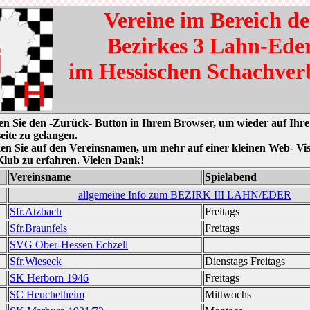
Vereine im Bereich de
Bezirkes 3 Lahn-Ede
im Hessischen Schachve
ken Sie den -Zurück- Button in Ihrem Browser, um wieder auf Ihre
ite zu gelangen.
en Sie auf den Vereinsnamen, um mehr auf einer kleinen Web- Vis
Klub zu erfahren. Vielen Dank!
Vereinsname
Spielabend
allgemeine Info zum BEZIRK III LAHN/EDER
Sfr.Atzbach
Freitags
Sfr.Braunfels
Freitags
SVG Ober-Hessen Echzell
Sfr.Wieseck
Dienstags Freitags
SK Herborn 1946
Freitags
SC Heuchelheim
Mittwochs