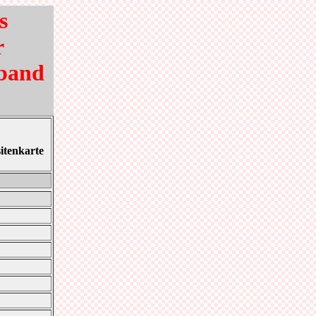
s
r
rband
itenkarte