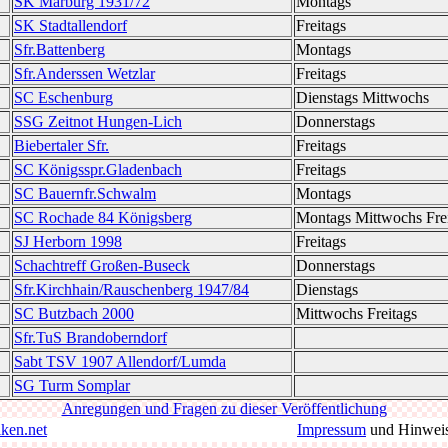
SK Marburg 1931/72
Montags
SK Stadtallendorf
Freitags
Sfr.Battenberg
Montags
Sfr.Anderssen Wetzlar
Freitags
SC Eschenburg
Dienstags Mittwochs
SSG Zeitnot Hungen-Lich
Donnerstags
Biebertaler Sfr.
Freitags
SC Königsspr.Gladenbach
Freitags
SC Bauernfr.Schwalm
Montags
SC Rochade 84 Königsberg
Montags Mittwochs Fre
SJ Herborn 1998
Freitags
Schachtreff Großen-Buseck
Donnerstags
Sfr.Kirchhain/Rauschenberg 1947/84
Dienstags
SC Butzbach 2000
Mittwochs Freitags
Sfr.TuS Brandoberndorf
Sabt TSV 1907 Allendorf/Lumda
SG Turm Somplar
Anregungen und Fragen zu dieser Veröffentlichung
iken.net
Impressum
und Hinwei