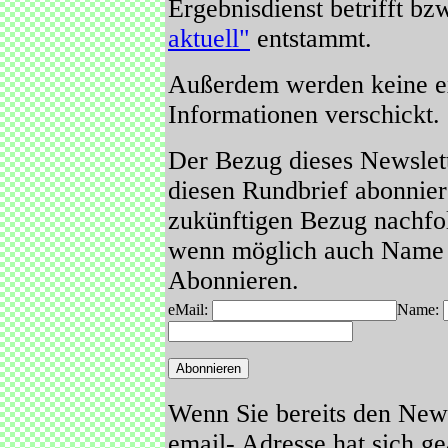
Ergebnisdienst betrifft bz
aktuell"
entstammt.
Außerdem werden keine ex
Informationen verschickt.
Der Bezug dieses Newslette
diesen Rundbrief abonniere
zukünftigen Bezug nachfol
wenn möglich auch Name u
Abonnieren.
eMail:
Name:
Wenn Sie bereits den News
email- Adresse hat sich g