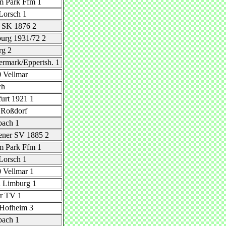
m Park Ffm 1
Lorsch 1
r SK 1876 2
urg 1931/72 2
rg 2
rmark/Eppertsh. 1
 Vellmar
ch
furt 1921 1
 Roßdorf
bach 1
ener SV 1885 2
m Park Ffm 1
Lorsch 1
 Vellmar 1
 Limburg 1
er TV 1
Hofheim 3
bach 1