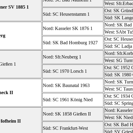
West:
Sfr.Erba
ner SV 1885 1
Ost:
SK Gründ
Süd:
SC Heusenstamm 1
Süd:
SK Lange
Nord:
SK Bad 
Nord:
Kasseler SK 1876 1
West:
SAbt Tu
erg
Ost:
SC Heuse
Süd:
SK Bad Homburg 1927
Süd:
SC Ladja
Nord:
Sfr.Korb
Nord:
Sfr.Neuberg 1
West:
SG Turm 
Gießen 1
Ost:
SC 1952 O
Süd:
SC 1970 Lorsch 1
Süd:
SK 1980 
Nord:
SK Turm
Nord:
SK Baunatal 1963
West:
SC Taunu
neck II
Ost:
SC 1934 
Süd:
SC 1961 König Nied
Süd:
SC Sprin
Nord:
Kasseler
Nord:
SK 1858 Gießen II
West:
SK Nied
Hofheim II
Ost:
SK Bad H
Süd:
SC Frankfurt-West
Süd:
SV Gries