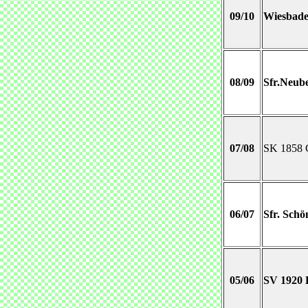
09/10
Wiesbade
08/09
Sfr.Neub
07/08
SK 1858 
06/07
Sfr. Schö
05/06
SV 1920 