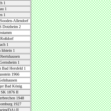
ch 1
au 1
n 1
Sooden-Allendorf
S Dotzheim 2
nstamm
 Roßdorf
ach 1
Idstein 1
bertshausen
Gernsheim 1
 Bad Hersfeld 1
sstein 1966
Gelnhausen
ger Bad König
 SK 1876 II
erbrechen 1948
omburg 1927
heim(DA) II