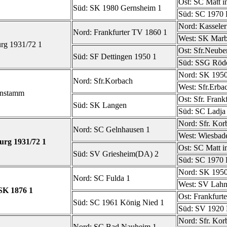
Ost:
SC Matt i
Süd:
SK 1980 Gernsheim 1
Süd:
SC 1970 
Nord:
Kassele
Nord:
Frankfurter TV 1860 1
West:
SK Marb
rg 1931/72 1
Ost:
Sfr.Neube
Süd:
SF Dettingen 1950 1
Süd:
SSG Röde
Nord:
SK 1950
Nord:
Sfr.Korbach
West:
Sfr.Erba
nstamm
Ost:
Sfr. Frank
Süd:
SK Langen
Süd:
SC Ladja
Nord:
Sfr. Kor
Nord:
SC Gelnhausen 1
West:
Wiesbad
rg 1931/72 1
Ost:
SC Matt i
Süd:
SV Griesheim(DA) 2
Süd:
SC 1970 
Nord:
SK 1950
Nord:
SC Fulda 1
West:
SV Lahn
SK 1876 1
Ost:
Frankfurt
Süd:
SC 1961 König Nied 1
Süd:
SV 1920 
Nord:
Sfr. Kor
Nord:
SC Bad Nauheim 1