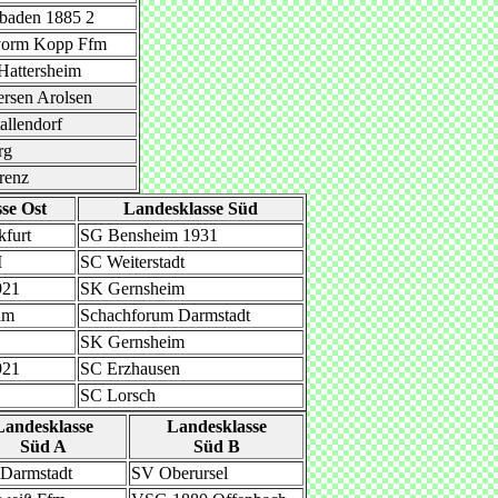
baden 1885 2
 vorm Kopp Ffm
Hattersheim
rsen Arolsen
allendorf
rg
renz
se Ost
Landesklasse Süd
furt
SG Bensheim 1931
I
SC Weiterstadt
921
SK Gernsheim
im
Schachforum Darmstadt
SK Gernsheim
921
SC Erzhausen
SC Lorsch
Landesklasse
Landesklasse
Süd A
Süd B
Darmstadt
SV Oberursel