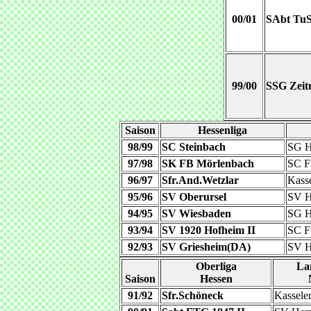
00/01
SAbt TuS
99/00
SSG Zeit
Saison
Hessenliga
98/99
SC Steinbach
SG H
97/98
SK FB Mörlenbach
SC F
96/97
Sfr.And.Wetzlar
Kass
95/96
SV Oberursel
SV H
94/95
SV Wiesbaden
SG H
93/94
SV 1920 Hofheim II
SC F
92/93
SV Griesheim(DA)
SV H
Oberliga
La
Saison
Hessen
91/92
Sfr.Schöneck
Kassele