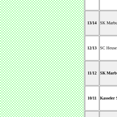
13/14
SK Marbu
12/13
SC Heuse
11/12
SK Marbu
10/11
Kasseler 