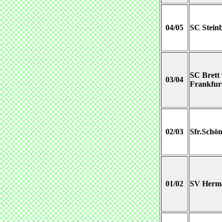
04/05
SC Stein
SC Brett
03/04
Frankfur
02/03
Sfr.Schön
01/02
SV Herma