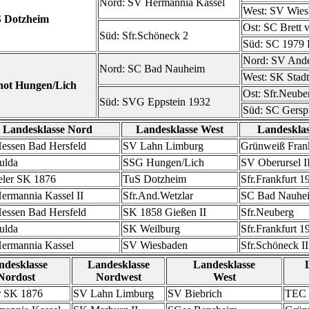
Nord:
SV Hermannia Kassel
West:
SV Wies
 Dotzheim
Ost:
SC Brett
Süd:
Sfr.Schöneck 2
Süd:
SC 1979 
Nord:
SV Ande
Nord:
SC Bad Nauheim
West:
SK Stadt
not Hungen/Lich
Ost:
Sfr.Neube
Süd:
SVG Eppstein 1932
Süd:
SC Gersp
Landesklasse Nord
Landesklasse West
Landesklas
essen Bad Hersfeld
SV Lahn Limburg
Grünweiß Frank
ulda
SSG Hungen/Lich
SV Oberursel I
eler SK 1876
TuS Dotzheim
Sfr.Frankfurt 1
ermannia Kassel II
Sfr.And.Wetzlar
SC Bad Nauhe
essen Bad Hersfeld
SK 1858 Gießen II
Sfr.Neuberg
ulda
SK Weilburg
Sfr.Frankfurt 1
ermannia Kassel
SV Wiesbaden
Sfr.Schöneck II
ndesklasse
Landesklasse
Landesklasse
Nordost
Nordwest
West
r SK 1876
SV Lahn Limburg
SV Biebrich
TEC 