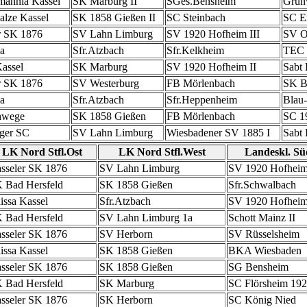
annia Kassel
SK Marburg II
SGes.Bensheim
Grün
lze Kassel
SK 1858 Gießen II
SC Steinbach
SC E
r SK 1876
SV Lahn Limburg
SV 1920 Hofheim III
SV O
a
Sfr.Atzbach
Sfr.Kelkheim
TEC 
Kassel
SK Marburg
SV 1920 Hofheim II
Sabt 
r SK 1876
SV Westerburg
FB Mörlenbach
SK B
a
Sfr.Atzbach
Sfr.Heppenheim
Blau
hwege
SK 1858 Gießen
FB Mörlenbach
SC 1
ger SC
SV Lahn Limburg
Wiesbadener SV 1885 I
Sabt
LK Nord Stfl.Ost
LK Nord Stfl.West
Landeskl. Sü
sseler SK 1876
SV Lahn Limburg
SV 1920 Hofheim
 Bad Hersfeld
SK 1858 Gießen
Sfr.Schwalbach
issa Kassel
Sfr.Atzbach
SV 1920 Hofhei
 Bad Hersfeld
SV Lahn Limburg 1a
Schott Mainz II
sseler SK 1876
SV Herborn
SV Rüsselsheim
issa Kassel
SK 1858 Gießen
BKA Wiesbaden
sseler SK 1876
SK 1858 Gießen
SG Bensheim
 Bad Hersfeld
SK Marburg
SC Flörsheim 19
sseler SK 1876
SK Herborn
SC König Nied