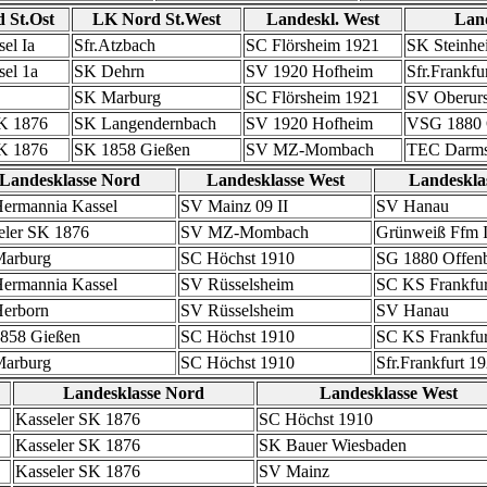
 St.Ost
LK Nord St.West
Landeskl. West
Land
el Ia
Sfr.Atzbach
SC Flörsheim 1921
SK Steinhe
sel 1a
SK Dehrn
SV 1920 Hofheim
Sfr.Frankfu
SK Marburg
SC Flörsheim 1921
SV Oberurs
SK 1876
SK Langendernbach
SV 1920 Hofheim
VSG 1880 
SK 1876
SK 1858 Gießen
SV MZ-Mombach
TEC Darms
Landesklasse Nord
Landesklasse West
Landeskla
ermannia Kassel
SV Mainz 09 II
SV Hanau
eler SK 1876
SV MZ-Mombach
Grünweiß Ffm I
arburg
SC Höchst 1910
SG 1880 Offen
ermannia Kassel
SV Rüsselsheim
SC KS Frankfurt
erborn
SV Rüsselsheim
SV Hanau
858 Gießen
SC Höchst 1910
SC KS Frankfur
arburg
SC Höchst 1910
Sfr.Frankfurt 1
Landesklasse Nord
Landesklasse West
Kasseler SK 1876
SC Höchst 1910
Kasseler SK 1876
SK Bauer Wiesbaden
Kasseler SK 1876
SV Mainz