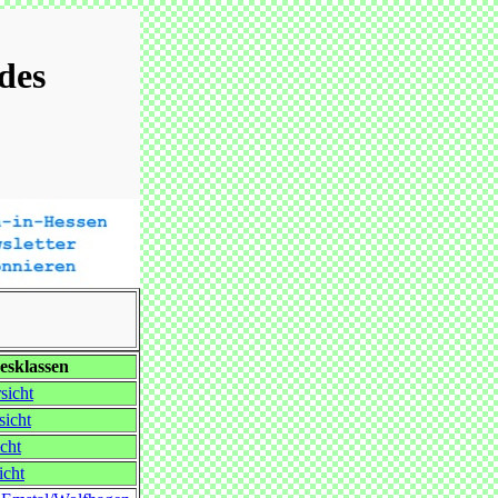
des
esklassen
sicht
sicht
cht
icht