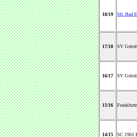
18/19
Sfr. Bad 
17/18
SV Gries
16/17
SV Gries
15/16
Frankfurt
14/15
SC 1961 