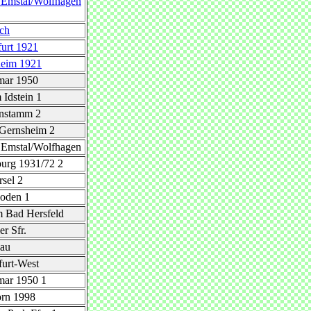
d Emstal/Wolfhagen
ach
furt 1921
heim 1921
mar 1950
Idstein 1
nstamm 2
Gernsheim 2
d Emstal/Wolfhagen
urg 1931/72 2
sel 2
oden 1
 Bad Hersfeld
er Sfr.
au
urt-West
mar 1950 1
orn 1998