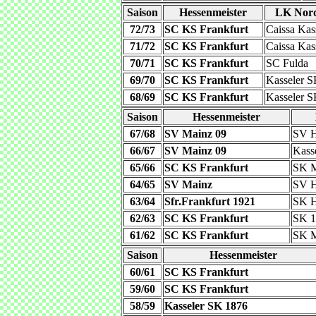
Saison
Hessenmeister
LK Nord
72/73
SC KS Frankfurt
Caissa Kass
71/72
SC KS Frankfurt
Caissa Kas
70/71
SC KS Frankfurt
SC Fulda
69/70
SC KS Frankfurt
Kasseler 
68/69
SC KS Frankfurt
Kasseler 
Saison
Hessenmeister
67/68
SV Mainz 09
SV H
66/67
SV Mainz 09
Kass
65/66
SC KS Frankfurt
SK M
64/65
SV Mainz
SV H
63/64
Sfr.Frankfurt 1921
SK H
62/63
SC KS Frankfurt
SK 1
61/62
SC KS Frankfurt
SK M
Saison
Hessenmeister
60/61
SC KS Frankfurt
59/60
SC KS Frankfurt
58/59
Kasseler SK 1876