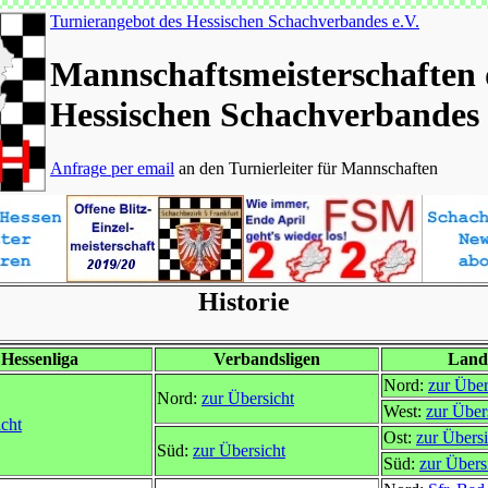
Turnierangebot des Hessischen Schachverbandes e.V.
Mannschaftsmeisterschaften 
Hessischen Schachverbandes
Anfrage per email
an den Turnierleiter für Mannschaften
Historie
Hessenliga
Verbandsligen
Land
Nord:
zur Über
Nord:
zur Übersicht
West:
zur Über
icht
Ost:
zur Übersi
Süd:
zur Übersicht
Süd:
zur Übers