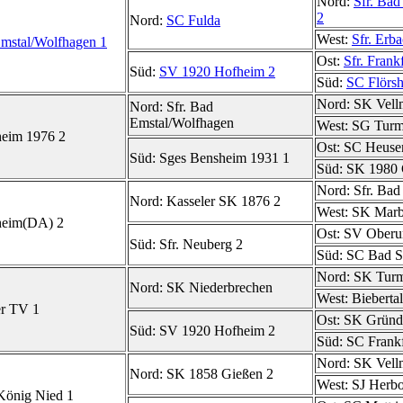
Nord:
Sfr. Ba
2
Nord:
SC Fulda
West:
Sfr. Erb
Emstal/Wolfhagen 1
Ost:
Sfr. Frank
Süd:
SV 1920 Hofheim 2
Süd:
SC Flörs
Nord:
SK Vell
Nord:
Sfr. Bad
Emstal/Wolfhagen
West:
SG Turm 
heim 1976 2
Ost:
SC Heuse
Süd:
Sges Bensheim 1931 1
Süd:
SK 1980 
Nord:
Sfr. Ba
Nord:
Kasseler SK 1876 2
West:
SK Marb
heim(DA) 2
Ost:
SV Oberur
Süd:
Sfr. Neuberg 2
Süd:
SC Bad S
Nord:
SK Turm
Nord:
SK Niederbrechen
West:
Biebertal
er TV 1
Ost:
SK Gründ
Süd:
SV 1920 Hofheim 2
Süd:
SC Frankf
Nord:
SK Vell
Nord:
SK 1858 Gießen 2
West:
SJ Herb
König Nied 1