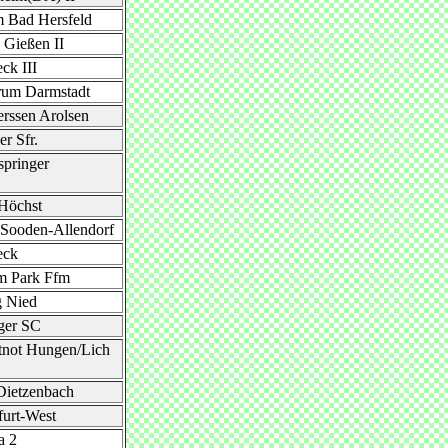
 Bad Hersfeld
Gießen II
ck III
rum Darmstadt
rssen Arolsen
er Sfr.
pringer
Höchst
Sooden-Allendorf
eck
m Park Ffm
 Nied
ger SC
tnot Hungen/Lich
Dietzenbach
urt-West
a 2