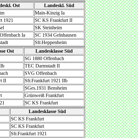
eskl. Ost
Landeskl. Süd
im
Main-Kinzig Ia
rt 1921
SC KS Frankfurt II
el
SK Steinheim
Offenbach Ia
SC 1934 Gelnhausen
tadt
Sfr.Heppenheim
sse Ost
Landesklasse Süd
SG 1880 Offenbach
Ib
TEC Darmstadt II
bach
SVG Offenbach
 II
Sfr.Frankfurt 1921 IIb
SGes.1931 Bensheim
t
Grünweiß Frankfurt
921
SC KS Frankfurt
Landesklasse Süd
SC KS Frankfurt
SC KS Frankfurt
Sfr.Frankfurt 1921