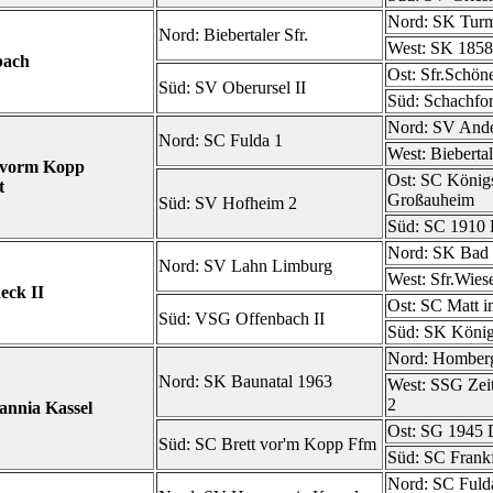
Nord:
SK Turm
Nord:
Biebertaler Sfr.
West:
SK 1858 
bach
Ost:
Sfr.Schöne
Süd:
SV Oberursel II
Süd:
Schachfo
Nord:
SV Ande
Nord:
SC Fulda 1
West:
Biebertal
 vorm Kopp
Ost:
SC Königs
t
Großauheim
Süd:
SV Hofheim 2
Süd:
SC 1910 
Nord:
SK Bad 
Nord:
SV Lahn Limburg
West:
Sfr.Wies
eck II
Ost:
SC Matt i
Süd:
VSG Offenbach II
Süd:
SK König
Nord:
Homber
Nord:
SK Baunatal 1963
West:
SSG Zei
2
nnia Kassel
Ost:
SG 1945 
Süd:
SC Brett vor'm Kopp Ffm
Süd:
SC Frankf
Nord:
SC Fuld