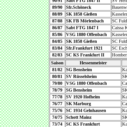
90/91
Sabt FTG 1847 II
SV Herm
89/90
Sfr.Schöneck
Bauenwa
88/89
SK 1858 Gießen
Kassele
87/88
SK FB Mörlenbach
SC Fuld
86/87
Sabt FTG 1847 I
Caissa 
85/86
VSG 1880 Offenbach
Kassele
84/85
SK 1858 Gießen
SC Fuld
83/84
Sfr.Frankfurt 1921
SC Esc
82/83
SC KS Frankfurt II
Homber
Saison
Hessenmeister
81/82
SG Bensheim
Ka
80/81
SV Rüsselsheim
SK
79/80
VSG 1880 Offenbach
Ca
78/79
SG Bensheim
SK
77/78
SV 1920 Hofheim
Ka
76/77
SK Marburg
Ca
75/76
SC 1934 Gelnhausen
Ka
74/75
Schott Mainz
SK
73/74
SC KS Frankfurt
Ka