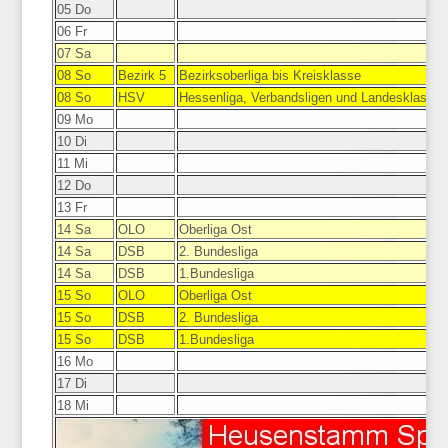
05 Do
06 Fr
07 Sa
08 So
Bezirk 5
Bezirksoberliga bis Kreisklasse
08 So
HSV
Hessenliga, Verbandsligen und Landesklasse
09 Mo
10 Di
11 Mi
12 Do
13 Fr
14 Sa
OLO
Oberliga Ost
14 Sa
DSB
2. Bundesliga
14 Sa
DSB
1.Bundesliga
15 So
OLO
Oberliga Ost
15 So
DSB
2. Bundesliga
15 So
DSB
1.Bundesliga
16 Mo
17 Di
18 Mi