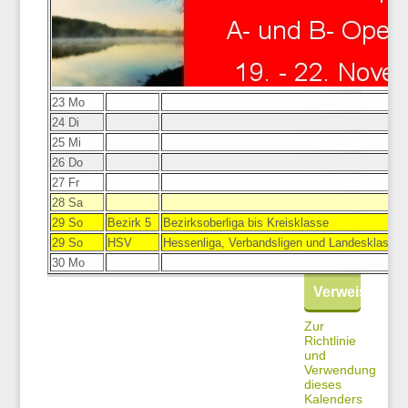
23 Mo
24 Di
25 Mi
26 Do
27 Fr
28 Sa
29 So
Bezirk 5
Bezirksoberliga bis Kreisklasse
29 So
HSV
Hessenliga, Verbandsligen und Landesklasse
30 Mo
Verweise
Zur
Richtlinie
und
Verwendung
dieses
Kalenders