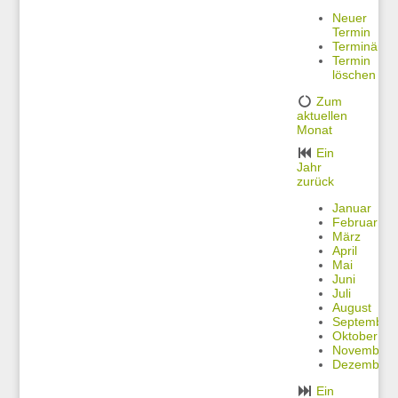
Neuer
Termin
Terminänd
Termin
löschen
Zum
aktuellen
Monat
Ein
Jahr
zurück
Januar
Februar
März
April
Mai
Juni
Juli
August
September
Oktober
November
Dezember
Ein