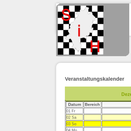
Veranstaltungskalender
Dez
Datum
Bereich
01 Fr
02 Sa
03 So
04 Mo