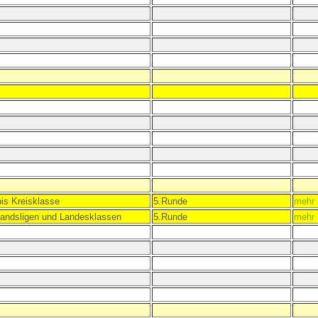
bis Kreisklasse
5.Runde
mehr 
bandsligen und Landesklassen
5.Runde
mehr 