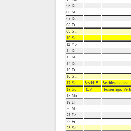
05 Di
06 Mi
07 Do
08 Fr
09 Sa
10 So
11 Mo
12 Di
13 Mi
14 Do
15 Fr
16 Sa
17 So
Bezirk 5
Bezirksoberliga 
17 So
HSV
Hessenliga, Ver
18 Mo
19 Di
20 Mi
21 Do
22 Fr
23 Sa