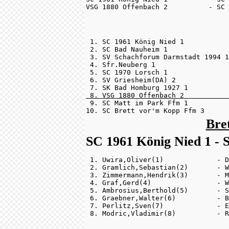
VSG 1880 Offenbach 2          - SC 
 1. SC 1961 König Nied 1           
 2. SC Bad Nauheim 1               
 3. SV Schachforum Darmstadt 1994 1
 4. Sfr.Neuberg 1                  
 5. SC 1970 Lorsch 1               
 6. SV Griesheim(DA) 2             
 8. VSG 1880 Offenbach 2           

 9. SC Matt im Park Ffm 1          
10. SC Brett vor'm Kopp Ffm 3      
Bre
SC 1961 König Nied 1 - S
 1. Uwira,Oliver(1)             - D
 2. Gramlich,Sebastian(2)       - W
 3. Zimmermann,Hendrik(3)       - M
 4. Graf,Gerd(4)                - W
 5. Ambrosius,Berthold(5)       - S
 6. Graebner,Walter(6)          - B
 7. Perlitz,Sven(7)             - E