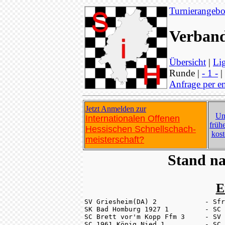
Turnierangebo
Verband
Übersicht
|
Lig
Runde |
- 1 -
|
Anfrage per e
Jetzt Anmelden zur
Un
Internationalen Offenen
früh
Hessischen Schnellschach-
kos
meisterschaft?
Stand na
E
SV Griesheim(DA) 2            - Sfr
SK Bad Homburg 1927 1         - SC 
SC Brett vor'm Kopp Ffm 3     - SV 
SC 1961 König Nied 1          - SC 