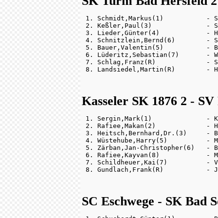
SK Turm Bad Hersfeld 2 -
 1. Schmidt,Markus(1)           - S
 2. Keßler,Paul(3)              - S
 3. Lieder,Günter(4)            - H
 4. Schnitzlein,Bernd(6)        - S
 5. Bauer,Valentin(5)           - B
 6. Lüderitz,Sebastian(7)       - W
 7. Schlag,Franz(R)             - S
Kasseler SK 1876 2 - SV
 1. Sergin,Mark(1)              - K
 2. Rafiee,Makan(2)             - H
 3. Heitsch,Bernhard,Dr.(3)     - B
 4. Wüstehube,Harry(5)          - M
 5. Zärban,Jan-Christopher(6)   - B
 6. Rafiee,Kayvan(8)            - M
 7. Schildheuer,Kai(7)          - V
SC Eschwege - SK Bad So