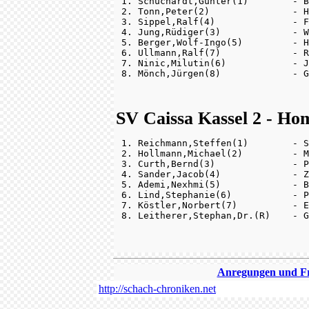
 1. Schuchardt,Günter(1)        - B
 2. Tonn,Peter(2)               - H
 3. Sippel,Ralf(4)              - F
 4. Jung,Rüdiger(3)             - W
 5. Berger,Wolf-Ingo(5)         - H
 6. Ullmann,Ralf(7)             - R
 7. Ninic,Milutin(6)            - J
SV Caissa Kassel 2 - Ho
 1. Reichmann,Steffen(1)        - S
 2. Hollmann,Michael(2)         - M
 3. Curth,Bernd(3)              - P
 4. Sander,Jacob(4)             - Z
 5. Ademi,Nexhmi(5)             - B
 6. Lind,Stephanie(6)           - P
 7. Köstler,Norbert(7)          - E
Anregungen und Fra
http://schach-chroniken.net