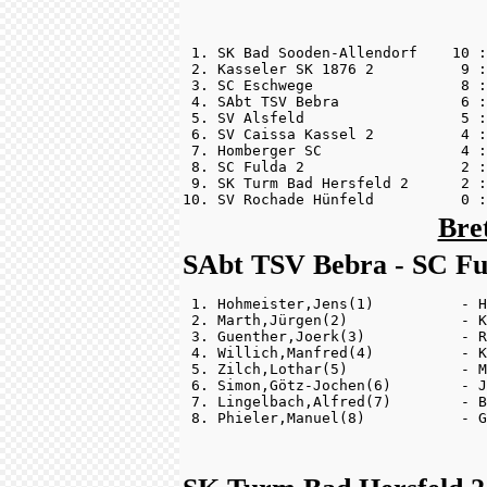
 1. SK Bad Sooden-Allendorf    10 :
 2. Kasseler SK 1876 2          9 :
 3. SC Eschwege                 8 :
 4. SAbt TSV Bebra              6 :
 5. SV Alsfeld                  5 :
 6. SV Caissa Kassel 2          4 :
 7. Homberger SC                4 :
 8. SC Fulda 2                  2 :
 9. SK Turm Bad Hersfeld 2      2 :
10. SV Rochade Hünfeld          0 :
Bre
SAbt TSV Bebra - SC Ful
 1. Hohmeister,Jens(1)          - H
 2. Marth,Jürgen(2)             - K
 3. Guenther,Joerk(3)           - R
 4. Willich,Manfred(4)          - K
 5. Zilch,Lothar(5)             - M
 6. Simon,Götz-Jochen(6)        - J
 7. Lingelbach,Alfred(7)        - B