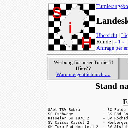
Turnierangebo
Landesk
Übersicht
|
Lig
Runde |
- 1 -
|
Anfrage per e
Werbung für unser Turnier?!
Hier??
Warum eigentlich nicht....
Stand na
E
SAbt TSV Bebra          - SC Fulda 
SC Eschwege             - SK Bad So
Kasseler SK 1876 2      - SV Rochad
SV Caissa Kassel 2      - Homberger
SK Turm Bad Hersfeld 2  - SV Alsfel