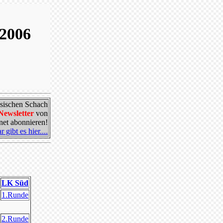
2006
ssischen Schach
Newsletter
von
et abonnieren!
gibt es hier....
LK Süd
1.Runde
2.Runde