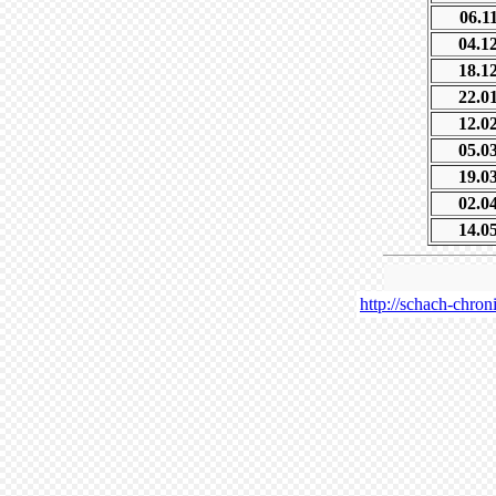
06.1
04.1
18.1
22.0
12.0
05.0
19.0
02.0
14.0
http://schach-chron