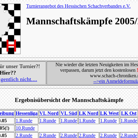
Turnierangebot des Hessischen Schachverbandes e.V.
Mannschaftskämpfe 2005/
Nie wieder die letzten Neuigkeiten im He
r unser Turnier?!
verpassen, darum jetzt den kostenlosen
Hier??
www.schach-chroniken.n
entlich nicht....
-->ein Anmeldeformular 
Ergebnisübersicht der Mannschaftskämpfe
eibung
Hessenliga
VL Nord
VL Süd
LK Nord
LK West
LK Ost
9.05
1.Runde
1.Runde
1.Runde
1.Runde
1.Runde
1.Runde
05(!)
10.Runde
0.05
2.Runde
2.Runde
2.Runde
2.Runde
2.Runde
2.Runde