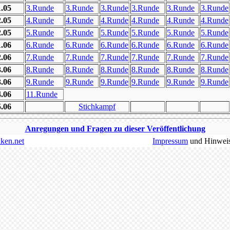
1.05
3.Runde
3.Runde
3.Runde
3.Runde
3.Runde
3.Runde
2.05
4.Runde
4.Runde
4.Runde
4.Runde
4.Runde
4.Runde
2.05
5.Runde
5.Runde
5.Runde
5.Runde
5.Runde
5.Runde
1.06
6.Runde
6.Runde
6.Runde
6.Runde
6.Runde
6.Runde
2.06
7.Runde
7.Runde
7.Runde
7.Runde
7.Runde
7.Runde
3.06
8.Runde
8.Runde
8.Runde
8.Runde
8.Runde
8.Runde
3.06
9.Runde
9.Runde
9.Runde
9.Runde
9.Runde
9.Runde
4.06
11.Runde
5.06
Stichkampf
Anregungen und Fragen zu dieser Veröffentlichung
iken.net
Impressum
und Hinwei