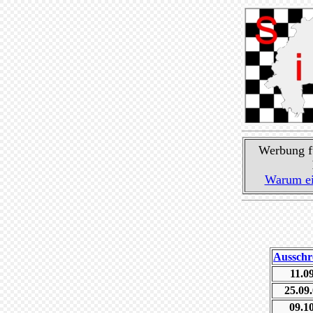
Werbung fü
Warum eig
Ausschr
11.0
25.09.
09.1