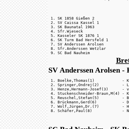
 1. SK 1858 Gießen 2               
 2. SV Caissa Kassel 1             
 3. SK Baunatal 1963               
 4. Sfr.Wieseck                    
 5. Kasseler SK 1876 1             
 6. SK Turm Bad Hersfeld 1         
 7. SV Anderssen Arolsen           
 8. Sfr.Anderssen Wetzlar          
 9. SC Bad Nauheim                 
Bre
SV Anderssen Arolsen - K
 1. Boelke,Thomas(1)            - K
 2. Springer,Ondrej(2)          - L
 3. Henze,Hermann-Josef(3)      - v
 4. Stuckenschneider-Braun,M(4) - K
 5. Reuschel,Stefan(5)          - B
 6. Brückmann,Gerd(6)           - D
 7. Wolf,Jürgen,Dr.(7)          - H