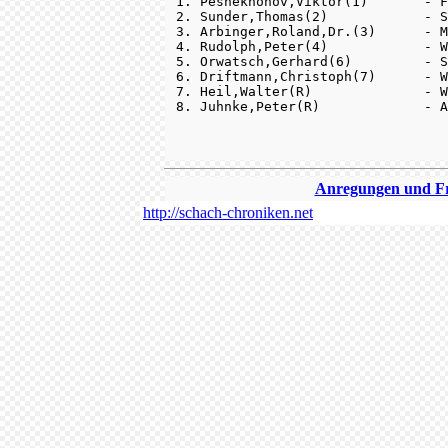
 1. Peshekhonov,Viktor(1)       - F
 2. Sunder,Thomas(2)            - S
 3. Arbinger,Roland,Dr.(3)      - M
 4. Rudolph,Peter(4)            - W
 5. Orwatsch,Gerhard(6)         - S
 6. Driftmann,Christoph(7)      - W
 7. Heil,Walter(R)              - W
Anregungen und Fra
http://schach-chroniken.net