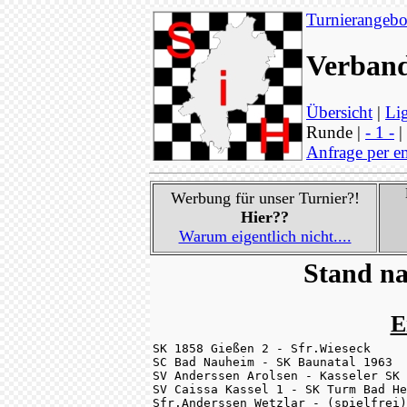
Turnierangebo
Verband
Übersicht
|
Lig
Runde |
- 1 -
|
Anfrage per e
Werbung für unser Turnier?!
Hier??
Warum eigentlich nicht....
Stand na
E
SK 1858 Gießen 2 - Sfr.Wieseck     
SC Bad Nauheim - SK Baunatal 1963  
SV Anderssen Arolsen - Kasseler SK 
SV Caissa Kassel 1 - SK Turm Bad He
Sfr.Anderssen Wetzlar - (spielfrei)
