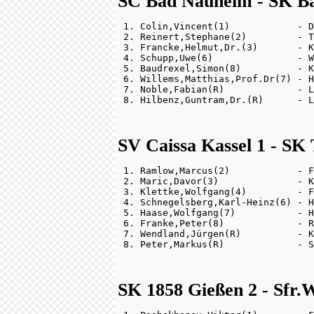
SC Bad Nauheim - SK Bau
 1. Colin,Vincent(1)            - D
 2. Reinert,Stephane(2)         - T
 3. Francke,Helmut,Dr.(3)       - K
 4. Schupp,Uwe(6)               - W
 5. Baudrexel,Simon(8)          - K
 6. Willems,Matthias,Prof.Dr(7) - H
 7. Noble,Fabian(R)             - L
SV Caissa Kassel 1 - SK 
 1. Ramlow,Marcus(2)            - F
 2. Maric,Davor(3)              - K
 3. Klettke,Wolfgang(4)         - F
 4. Schnegelsberg,Karl-Heinz(6) - H
 5. Haase,Wolfgang(7)           - H
 6. Franke,Peter(8)             - R
 7. Wendland,Jürgen(R)          - K
SK 1858 Gießen 2 - Sfr.W