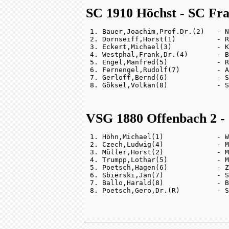
SC 1910 Höchst - SC Fra
 1. Bauer,Joachim,Prof.Dr.(2)   - N
 2. Dornseiff,Horst(1)          - R
 3. Eckert,Michael(3)           - K
 4. Westphal,Frank,Dr.(4)       - B
 5. Engel,Manfred(5)            - R
 6. Fernengel,Rudolf(7)         - A
 7. Gerloff,Bernd(6)            - S
VSG 1880 Offenbach 2 - 
 1. Höhn,Michael(1)             - W
 2. Czech,Ludwig(4)             - M
 3. Müller,Horst(2)             - M
 4. Trumpp,Lothar(5)            - M
 5. Poetsch,Hagen(6)            - Z
 6. Sbierski,Jan(7)             - S
 7. Ballo,Harald(8)             - B