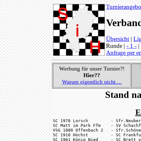
Turnierangebo
Verband
Übersicht
|
Lig
Runde |
- 1 -
|
Anfrage per e
Werbung für unser Turnier?!
Hier??
Warum eigentlich nicht....
Stand na
E
SC 1970 Lorsch         - Sfr.Neuber
SC Matt im Park Ffm    - SV Schachf
VSG 1880 Offenbach 2   - Sfr.Schöne
SC 1910 Höchst         - SC Frankfu
SC 1961 König Nied     - SC Brett v