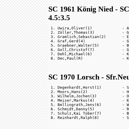
SC 1961 König Nied - S
4.5:3.5
 1. Uwira,Oliver(1)             - A
 2. Zöller,Thomas(3)            - G
 3. Gramlich,Sebastian(2)       - E
 4. Graf,Gerd(4)                - G
 5. Graebner,Walter(5)          - B
 6. Goll,Christof(7)            - G
 7. Dehl,Michael(6)             - K
SC 1970 Lorsch - Sfr.Neu
 1. Degenhardt,Horst(1)         - S
 2. Moors,Hans(2)               - H
 3. Wilhelm,Jochen(3)           - O
 4. Meiser,Markus(4)            - K
 5. Bellingrath,Jens(6)         - W
 6. Schmidt,Danny(5)            - R
 7. Schulz,Kai Tober(7)         - B