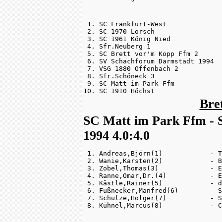
 1. SC Frankfurt-West              
 2. SC 1970 Lorsch                 
 3. SC 1961 König Nied             
 4. Sfr.Neuberg 1                  
 5. SC Brett vor'm Kopp Ffm 2      
 6. SV Schachforum Darmstadt 1994  
 7. VSG 1880 Offenbach 2           
 8. Sfr.Schöneck 3                 
 9. SC Matt im Park Ffm            
10. SC 1910 Höchst                 
Bre
SC Matt im Park Ffm -
1994 4.0:4.0
 1. Andreas,Björn(1)            - T
 2. Wanie,Karsten(2)            - B
 3. Zobel,Thomas(3)             - E
 4. Ranne,Omar,Dr.(4)           - E
 5. Kästle,Rainer(5)            - d
 6. Fußnecker,Manfred(6)        - S
 7. Schulze,Holger(7)           - S