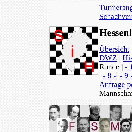
Turnieran
Schachver
Hessenl
Übersicht
DWZ
|
His
Runde |
- 
|
- 8 -
|
- 9 
Anfrage p
Mannscha