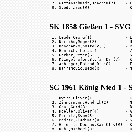
 7. Waffenschmidt,Joachim(7)    - F
SK 1858 Gießen 1 - SVG 
 1. Legde,Georg(1)              - E
 2. Derichs,Roger(2)            - H
 3. Donchenko,Anatoly(3)        - R
 4. Henrich,Thomas(4)           - Z
 5. Gerber,Peter(6)             - S
 6. Klingelhöfer,Stefan,Dr.(7)  - K
 7. Arbinger,Roland,Dr.(8)      - F
SC 1961 König Nied 1 - 
 1. Uwira,Oliver(1)             - K
 2. Zimmermann,Hendrik(2)       - N
 3. Graf,Gerd(3)                - B
 4. Koeller,Oliver(4)           - A
 5. Perlitz,Sven(5)             - B
 6. Modric,Vladimir(8)          - S
 7. Grienitz-Dechau,Kai-Oliv(R) - R