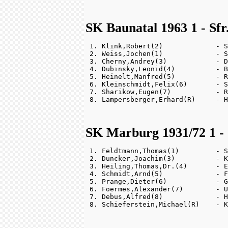
SK Baunatal 1963 1 - Sfr
 1. Klink,Robert(2)             - S
 2. Weiss,Jochen(1)             - S
 3. Cherny,Andrey(3)            - D
 4. Dubinsky,Leonid(4)          - B
 5. Heinelt,Manfred(5)          - R
 6. Kleinschmidt,Felix(6)       - S
 7. Sharikow,Eugen(7)           - R
SK Marburg 1931/72 1 - 
 1. Feldtmann,Thomas(1)         - S
 2. Duncker,Joachim(3)          - K
 3. Heiling,Thomas,Dr.(4)       - E
 4. Schmidt,Arnd(5)             - F
 5. Prange,Dieter(6)            - G
 6. Foermes,Alexander(7)        - U
 7. Debus,Alfred(8)             - H