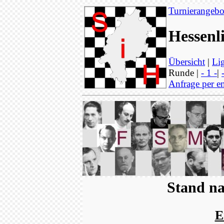
Turnierangebo
Hessenl
Übersicht
|
Lig
Runde |
- 1 -
|
Anfrage per e
Stand na
E