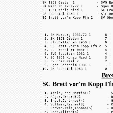
SK 1858 Gießen 1           - SVG Ep
SK Marburg 1931/72 1       - Sges B
SC 1961 König Nied 1       - SC Fra
SK Baunatal 1963 1         - Sfr.De
SC Brett vor'm Kopp Ffm 2  - SV Obe
 1. SK Marburg 1931/72 1       8 : 
 2. SK 1858 Gießen 1           7 : 
 3. Sfr.Dettingen 1950 1       6 : 
 4. SC Brett vor'm Kopp Ffm 2  5 : 
 5. SC Frankfurt-West 1        4 : 
 6. SVG Eppstein 1932 1        4 : 
 7. SC 1961 König Nied 1       3 : 
 8. SV Oberursel 2             2 : 
 9. Sges Bensheim 1931 1       1 : 
10. SK Baunatal 1963 1         0 : 
Bre
SC Brett vor'm Kopp Ffm
 1. Arold,Hans-Martin(1)        - S
 2. Rüger,Erhard(2)             - B
 3. Engel,Johannes(4)           - G
 4. Vollmar,Rainer(3)           - K
 5. Schwenkreis,Thomas(5)       - H
 6. Beha,Alfred(6)              - P