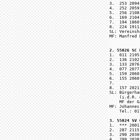
3.  253 2094
4.  252 2059
5.  256 2108
6.  169 2104
7.  194 1860
8.  224 1911
SL: Vereinsh
MF: Manfred 
2. 55026 SC 

1.  011 219
2.  136 2102
3.  133 2076
4.  077 2077
5.  159 2060
6.  155 2060
7.          
8.  157 2021
SL: Bürgerha
    (i.d.R. 
    MF der G
MF: Johannes
    Tel.: 01
3. 55024 SV 

1.  *** 2001
2.  287 2115
3.  290 2030
4.  299 2038