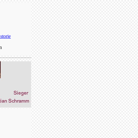
storie
n