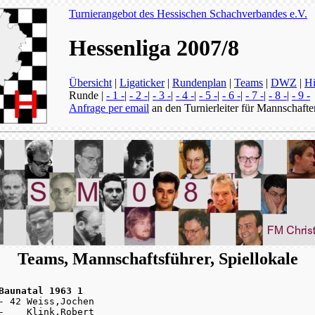
Turnierangebot des Hessischen Schachverbandes e.V.
Hessenliga 2007/8
Übersicht
|
Ligaticker
|
Rundenplan
|
Teams
|
DWZ
|
Hi
Runde |
- 1 -
|
- 2 -
|
- 3 -
|
- 4 -
|
- 5 -
|
- 6 -
|
- 7 -
|
- 8 -
|
- 9 -
Anfrage per email
an den Turnierleiter für Mannschafte
Teams, Mannschaftsführer, Spiellokale
Baunatal 1963 1
- 42 Weiss,Jochen

-    Klink,Robert
