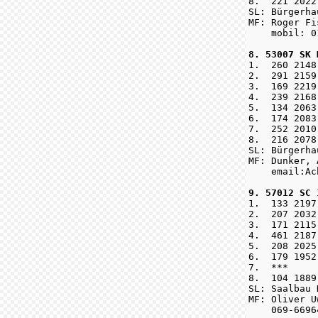
8.  221 2022
SL: Bürgerha
MF: Roger Fi
    mobil: 0
8. 53007 SK 

1.  260 214
2.  291 2159
3.  169 2219
4.  239 2168
5.  134 2063
6.  174 2083
7.  252 2010
8.  216 2078
SL: Bürgerha
MF: Dunker, 
    email:Ac
9. 57012 SC 

1.  133 2197
2.  207 2032
3.  171 2115
4.  461 2187
5.  208 2025
6.  179 1952
7.  ***     
8.  104 1889
SL: Saalbau 
MF: Oliver U
    069-6696