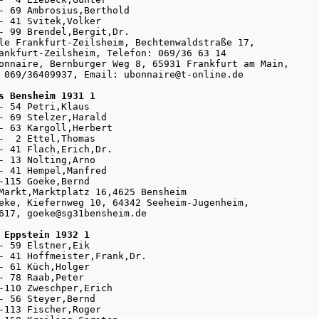
- 69 Ambrosius,Berthold

- 41 Svitek,Volker

- 99 Brendel,Bergit,Dr.

le Frankfurt-Zeilsheim, Bechtenwaldstraße 17, 

ankfurt-Zeilsheim, Telefon: 069/36 63 14

onnaire, Bernburger Weg 8, 65931 Frankfurt am Main, 

 069/36409937, Email: ubonnaire@t-online.de

s Bensheim 1931 1
- 54 Petri,Klaus

- 69 Stelzer,Harald

- 63 Kargoll,Herbert

-  2 Ettel,Thomas

- 41 Flach,Erich,Dr.

- 13 Nolting,Arno

- 41 Hempel,Manfred

-115 Goeke,Bernd

Markt,Marktplatz 16,4625 Bensheim

eke, Kiefernweg 10, 64342 Seeheim-Jugenheim, 

617, goeke@sg31bensheim.de

 Eppstein 1932 1
- 59 Elstner,Eik

- 41 Hoffmeister,Frank,Dr.

- 61 Küch,Holger

- 78 Raab,Peter

-110 Zweschper,Erich

- 56 Steyer,Bernd

-113 Fischer,Roger
