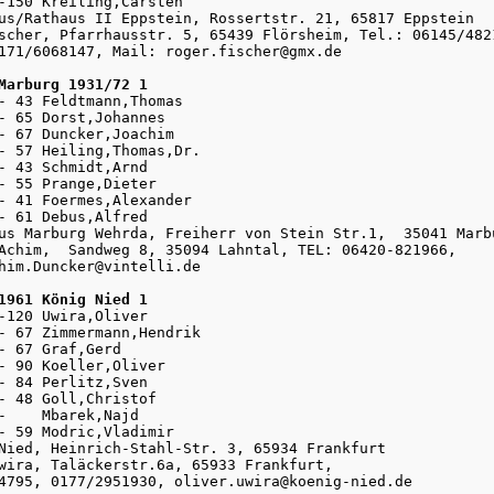
-150 Kreiling,Carsten

us/Rathaus II Eppstein, Rossertstr. 21, 65817 Eppstein

scher, Pfarrhausstr. 5, 65439 Flörsheim, Tel.: 06145/4821
171/6068147, Mail: roger.fischer@gmx.de

Marburg 1931/72 1
8- 43 Feldtmann,Thomas

- 65 Dorst,Johannes

- 67 Duncker,Joachim

- 57 Heiling,Thomas,Dr.

- 43 Schmidt,Arnd

- 55 Prange,Dieter

- 41 Foermes,Alexander

- 61 Debus,Alfred

us Marburg Wehrda, Freiherr von Stein Str.1,  35041 Marbu
Achim,  Sandweg 8, 35094 Lahntal, TEL: 06420-821966, 

him.Duncker@vintelli.de

1961 König Nied 1
-120 Uwira,Oliver

- 67 Zimmermann,Hendrik

- 67 Graf,Gerd

- 90 Koeller,Oliver

- 84 Perlitz,Sven

- 48 Goll,Christof

-    Mbarek,Najd

- 59 Modric,Vladimir

Nied, Heinrich-Stahl-Str. 3, 65934 Frankfurt

wira, Taläckerstr.6a, 65933 Frankfurt, 

4795, 0177/2951930, oliver.uwira@koenig-nied.de
