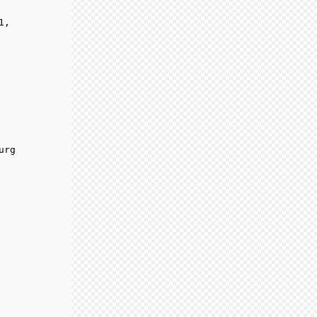
, 

rg
