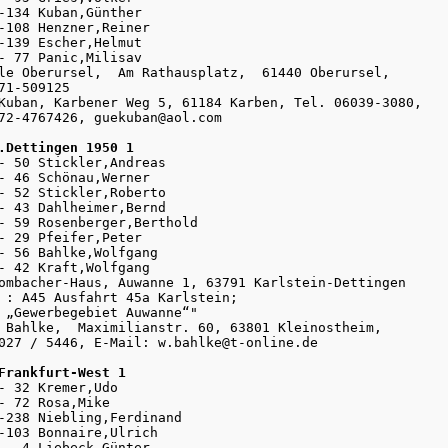
-134 Kuban,Günther

-108 Henzner,Reiner

-139 Escher,Helmut

- 77 Panic,Milisav

le Oberursel,  Am Rathausplatz,  61440 Oberursel, 

71-509125

Kuban, Karbener Weg 5, 61184 Karben, Tel. 06039-3080, 

72-4767426, guekuban@aol.com

.Dettingen 1950 1
7- 50 Stickler,Andreas

- 46 Schönau,Werner

- 52 Stickler,Roberto

- 43 Dahlheimer,Bernd

- 59 Rosenberger,Berthold

- 29 Pfeifer,Peter

- 56 Bahlke,Wolfgang

- 42 Kraft,Wolfgang

ombacher-Haus, Auwanne 1, 63791 Karlstein-Dettingen

 : A45 Ausfahrt 45a Karlstein; 

 „Gewerbegebiet Auwanne“"

 Bahlke,  Maximilianstr. 60, 63801 Kleinostheim, 

027 / 5446, E-Mail: w.bahlke@t-online.de

Frankfurt-West 1
- 32 Kremer,Udo

- 72 Rosa,Mike

-238 Niebling,Ferdinand

-103 Bonnaire,Ulrich

-  4 Liebeck,Günter
