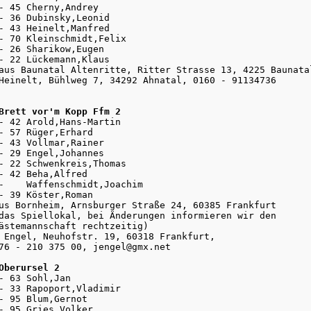
- 45 Cherny,Andrey

- 36 Dubinsky,Leonid

- 43 Heinelt,Manfred

- 70 Kleinschmidt,Felix

- 26 Sharikow,Eugen

- 22 Lückemann,Klaus

aus Baunatal Altenritte, Ritter Strasse 13, 4225 Baunatal
Heinelt, Bühlweg 7, 34292 Ahnatal, 0160 - 91134736

Brett vor'm Kopp Ffm 2
5- 42 Arold,Hans-Martin

- 57 Rüger,Erhard

- 43 Vollmar,Rainer

- 29 Engel,Johannes

- 22 Schwenkreis,Thomas

- 42 Beha,Alfred

-    Waffenschmidt,Joachim

- 39 Köster,Roman

us Bornheim, Arnsburger Straße 24, 60385 Frankfurt 

das Spiellokal, bei Änderungen informieren wir den 

ästemannschaft rechtzeitig)

 Engel, Neuhofstr. 19, 60318 Frankfurt, 

76 - 210 375 00, jengel@gmx.net

Oberursel 2
- 63 Sohl,Jan

- 33 Rapoport,Vladimir

- 95 Blum,Gernot

- 95 Gries,Volker
