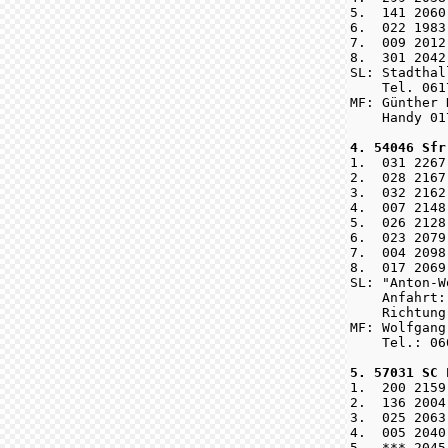
5.  141 2060
6.  022 1983
7.  009 2012
8.  301 2042
SL: Stadthal
    Tel. 061
MF: Günther 
    Handy 01
4. 54046 Sfr

1.  031 226
2.  028 2167
3.  032 2162
4.  007 2148
5.  026 2128
6.  023 2079
7.  004 2098
8.  017 2069
SL: "Anton-W
    Anfahrt:
    Richtung
MF: Wolfgang
    Tel.: 06
5. 57031 SC 

1.  200 2159
2.  136 2004
3.  025 2063
4.  005 2040
5.  *** 2045