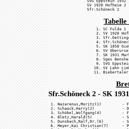
SVG Eppstein 1932 
SV 1920 Hofheim 2 
Sfr.Schöneck 2    
Tabelle
 1. SC Fulda 1 
 2. SV 1920 Hof
 3. Sfr.Detting
 4. Sfr.Schönec
 5. SK 1858 Gie
 6. SV Oberurse
 7. SK 1931 Mar
 8. Sges Benshe
 9. SVG Eppstei
10. SV Lahn Lim
11. Biebertaler
Bre
Sfr.Schöneck 2 - SK 193
 1. Nazarenus,Moritz(1)         - F
 2. Schaack,Harry(2)            - D
 3. Schöbel,Wolfgang(4)         - F
 4. Bletz,Harald(5)             - S
 5. Dunsbach,Ralf,Dr.(6)        - S
 6. Meyer,Kai Christian(7)      - P