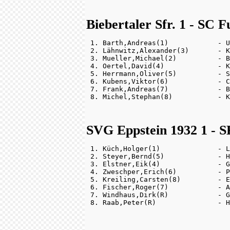
Biebertaler Sfr. 1 - SC F
 1. Barth,Andreas(1)            - U
 2. Lähnwitz,Alexander(3)       - K
 3. Mueller,Michael(2)          - B
 4. Oertel,David(4)             - K
 5. Herrmann,Oliver(5)          - S
 6. Kubens,Viktor(6)            - C
 7. Frank,Andreas(7)            - B
SVG Eppstein 1932 1 - S
 1. Küch,Holger(1)              - L
 2. Steyer,Bernd(5)             - H
 3. Elstner,Eik(4)              - G
 4. Zweschper,Erich(6)          - P
 5. Kreiling,Carsten(8)         - E
 6. Fischer,Roger(7)            - A
 7. Windhaus,Dirk(R)            - G