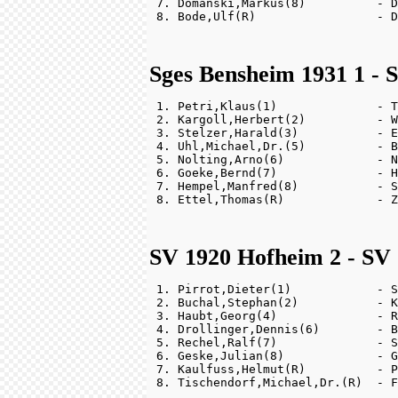
 7. Domanski,Markus(8)          - D
Sges Bensheim 1931 1 - 
 1. Petri,Klaus(1)              - T
 2. Kargoll,Herbert(2)          - W
 3. Stelzer,Harald(3)           - E
 4. Uhl,Michael,Dr.(5)          - B
 5. Nolting,Arno(6)             - N
 6. Goeke,Bernd(7)              - H
 7. Hempel,Manfred(8)           - S
SV 1920 Hofheim 2 - SV 
 1. Pirrot,Dieter(1)            - S
 2. Buchal,Stephan(2)           - K
 3. Haubt,Georg(4)              - R
 4. Drollinger,Dennis(6)        - B
 5. Rechel,Ralf(7)              - S
 6. Geske,Julian(8)             - G
 7. Kaulfuss,Helmut(R)          - P