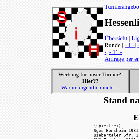
Turnierangebo
Hessenl
Übersicht
|
Lig
Runde |
- 1 -
|
-
|
- 11 -
Anfrage per e
Werbung für unser Turnier?!
Hier??
Warum eigentlich nicht....
Stand na
E
(spielfrei)       
Sges Bensheim 1931
Biebertaler Sfr. 1