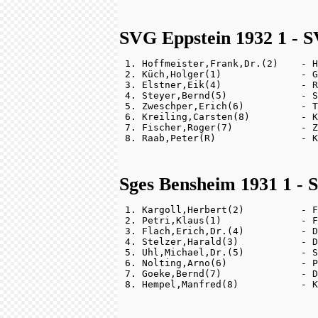
SVG Eppstein 1932 1 - S
 1. Hoffmeister,Frank,Dr.(2)    - H
 2. Küch,Holger(1)              - G
 3. Elstner,Eik(4)              - R
 4. Steyer,Bernd(5)             - S
 5. Zweschper,Erich(6)          - T
 6. Kreiling,Carsten(8)         - K
 7. Fischer,Roger(7)            - Z
Sges Bensheim 1931 1 - 
 1. Kargoll,Herbert(2)          - F
 2. Petri,Klaus(1)              - F
 3. Flach,Erich,Dr.(4)          - D
 4. Stelzer,Harald(3)           - D
 5. Uhl,Michael,Dr.(5)          - S
 6. Nolting,Arno(6)             - P
 7. Goeke,Bernd(7)              - D