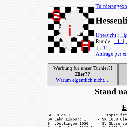
Turnierangebo
Hessenl
Übersicht
|
Lig
Runde |
- 1 -
|
-
|
- 11 -
Anfrage per e
Werbung für unser Turnier?!
Hier??
Warum eigentlich nicht....
Stand na
E
SC Fulda 1            -   (spielfre
SV Lahn Limburg 1     - SK 1858 Gie
Sfr.Dettingen 1950    - SV Oberurse