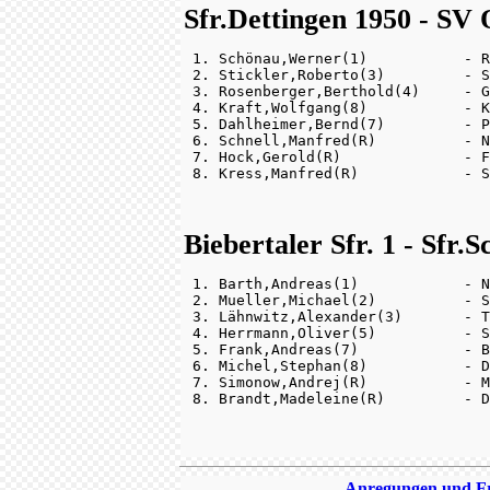
Sfr.Dettingen 1950 - SV 
 1. Schönau,Werner(1)           - R
 2. Stickler,Roberto(3)         - S
 3. Rosenberger,Berthold(4)     - G
 4. Kraft,Wolfgang(8)           - K
 5. Dahlheimer,Bernd(7)         - P
 6. Schnell,Manfred(R)          - N
 7. Hock,Gerold(R)              - F
Biebertaler Sfr. 1 - Sfr.
 1. Barth,Andreas(1)            - N
 2. Mueller,Michael(2)          - S
 3. Lähnwitz,Alexander(3)       - T
 4. Herrmann,Oliver(5)          - S
 5. Frank,Andreas(7)            - B
 6. Michel,Stephan(8)           - D
 7. Simonow,Andrej(R)           - M
Anregungen und Fra