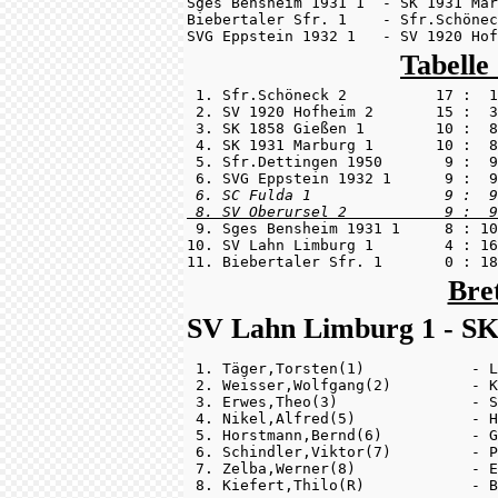
Sges Bensheim 1931 1  - SK 1931 Mar
Biebertaler Sfr. 1    - Sfr.Schönec
SVG Eppstein 1932 1   - SV 1920 Hof
Tabelle
 1. Sfr.Schöneck 2          17 :  1
 2. SV 1920 Hofheim 2       15 :  3
 3. SK 1858 Gießen 1        10 :  8
 4. SK 1931 Marburg 1       10 :  8
 5. Sfr.Dettingen 1950       9 :  9
 6. SC Fulda 1               9 :  9
 8. SV Oberursel 2           9 :  9

 9. Sges Bensheim 1931 1     8 : 10
10. SV Lahn Limburg 1        4 : 16
11. Biebertaler Sfr. 1       0 : 18
Bre
SV Lahn Limburg 1 - SK 
 1. Täger,Torsten(1)            - L
 2. Weisser,Wolfgang(2)         - K
 3. Erwes,Theo(3)               - S
 4. Nikel,Alfred(5)             - H
 5. Horstmann,Bernd(6)          - G
 6. Schindler,Viktor(7)         - P
 7. Zelba,Werner(8)             - E