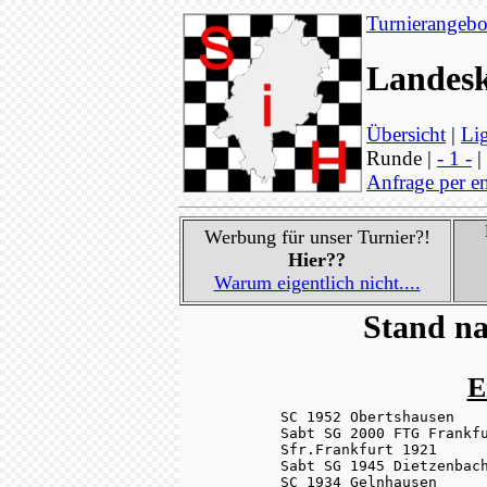
Turnierangebo
Landesk
Übersicht
|
Lig
Runde |
- 1 -
|
Anfrage per e
Werbung für unser Turnier?!
Hier??
Warum eigentlich nicht....
Stand na
E
SC 1952 Obertshausen    
Sabt SG 2000 FTG Frankfu
Sfr.Frankfurt 1921      
Sabt SG 1945 Dietzenbach