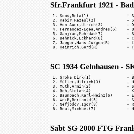
Sfr.Frankfurt 1921 - Bad 
 1. Soos,Bela(1)                - S
 2. Kabir,Razaul(2)             - S
 3. Von Auer,Ulrich(3)          - D
 4. Fernandez-Egea,Andres(6)    - B
 5. Ganjian,Mehrdad(7)          - S
 6. Behnick,Eckhard(8)          - C
 7. Jaeger,Hans-Jürgen(R)       - L
SC 1934 Gelnhausen - S
 1. Sroka,Dirk(1)               - B
 2. Müller,Ullrich(3)           - H
 3. Muth,Armin(2)               - S
 4. Reh,Stefan(4)               - K
 5. Baumbach,Karl-Heinz(6)      - E
 6. Weiß,Berthold(5)            - S
 7. Nefjodov,Igor(8)            - R
Sabt SG 2000 FTG Frankf