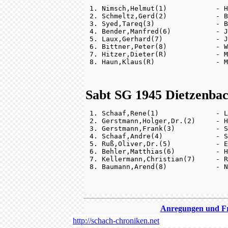
 1. Nimsch,Helmut(1)            - H
 2. Schmeltz,Gerd(2)            - B
 3. Syed,Tareq(3)               - B
 4. Bender,Manfred(6)           - J
 5. Laux,Gerhard(7)             - J
 6. Bittner,Peter(8)            - W
 7. Hitzer,Dieter(R)            - M
Sabt SG 1945 Dietzenbac
 1. Schaaf,Rene(1)              - L
 2. Gerstmann,Holger,Dr.(2)     - H
 3. Gerstmann,Frank(3)          - S
 4. Schaaf,Andre(4)             - S
 5. Ruß,Oliver,Dr.(5)           - E
 6. Behler,Matthias(6)          - H
 7. Kellermann,Christian(7)     - R
Anregungen und Fra
http://schach-chroniken.net