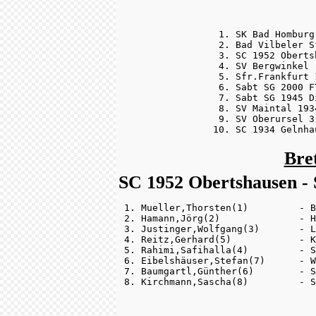
 1. SK Bad Homburg
 2. Bad Vilbeler S
 3. SC 1952 Oberts
 4. SV Bergwinkel 
 5. Sfr.Frankfurt 
 6. Sabt SG 2000 F
 7. Sabt SG 1945 D
 8. SV Maintal 193
 9. SV Oberursel 3
10. SC 1934 Gelnha
Bre
SC 1952 Obertshausen - 
 1. Mueller,Thorsten(1)         - B
 2. Hamann,Jörg(2)              - H
 3. Justinger,Wolfgang(3)       - L
 4. Reitz,Gerhard(5)            - K
 5. Rahimi,Safihalla(4)         - S
 6. Eibelshäuser,Stefan(7)      - W
 7. Baumgartl,Günther(6)        - S