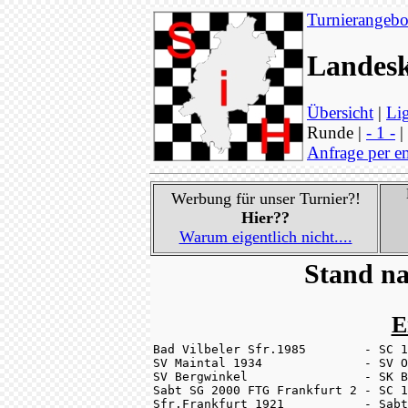
Turnierangebo
Landesk
Übersicht
|
Lig
Runde |
- 1 -
|
Anfrage per e
Werbung für unser Turnier?!
Hier??
Warum eigentlich nicht....
Stand na
E
Bad Vilbeler Sfr.1985        - SC 1
SV Maintal 1934              - SV O
SV Bergwinkel                - SK B
Sabt SG 2000 FTG Frankfurt 2 - SC 1
Sfr.Frankfurt 1921           - Sabt