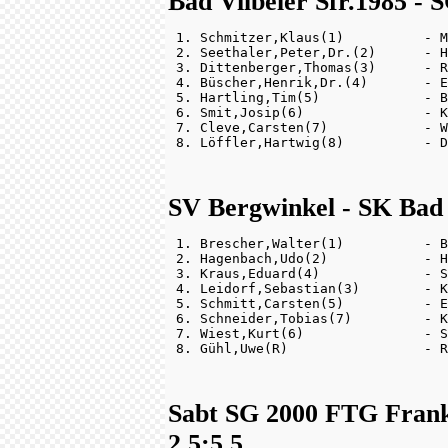
Bad Vilbeler Sfr.1985 - 
 1. Schmitzer,Klaus(1)          - M
 2. Seethaler,Peter,Dr.(2)      - H
 3. Dittenberger,Thomas(3)      - R
 4. Büscher,Henrik,Dr.(4)       - E
 5. Hartling,Tim(5)             - B
 6. Smit,Josip(6)               - K
 7. Cleve,Carsten(7)            - W
SV Bergwinkel - SK Bad
 1. Brescher,Walter(1)          - B
 2. Hagenbach,Udo(2)            - H
 3. Kraus,Eduard(4)             - S
 4. Leidorf,Sebastian(3)        - K
 5. Schmitt,Carsten(5)          - E
 6. Schneider,Tobias(7)         - K
 7. Wiest,Kurt(6)               - S
Sabt SG 2000 FTG Frank
2.5:5.5