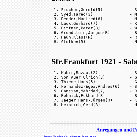
 1. Fischer,Gerold(5)           - S
 2. Syed,Tareq(3)               - M
 3. Bender,Manfred(6)           - M
 4. Laux,Gerhard(7)             - R
 5. Bittner,Peter(8)            - W
 6. Grundstein,Jürgen(R)        - B
 7. Haun,Klaus(R)               - R
Sfr.Frankfurt 1921 - Sab
 1. Kabir,Razaul(2)             - S
 2. Von Auer,Ulrich(3)          - G
 3. Thieme,Hans(5)              - G
 4. Fernandez-Egea,Andres(6)    - S
 5. Ganjian,Mehrdad(7)          - R
 6. Behnick,Eckhard(8)          - B
 7. Jaeger,Hans-Jürgen(R)       - K
Anregungen und Fra