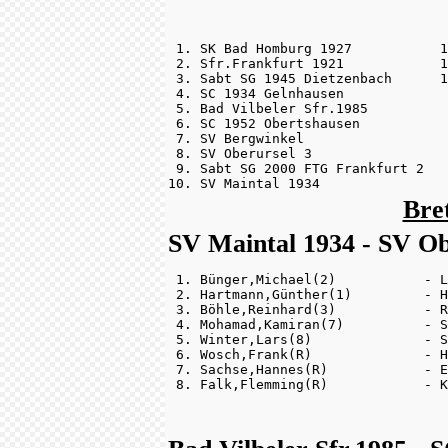
 1. SK Bad Homburg 1927           1
 2. Sfr.Frankfurt 1921            1
 3. Sabt SG 1945 Dietzenbach      1
 4. SC 1934 Gelnhausen             
 5. Bad Vilbeler Sfr.1985          
 6. SC 1952 Obertshausen           
 7. SV Bergwinkel                  
 8. SV Oberursel 3                 
 9. Sabt SG 2000 FTG Frankfurt 2   
10. SV Maintal 1934                
Bre
SV Maintal 1934 - SV Obe
 1. Bünger,Michael(2)           - L
 2. Hartmann,Günther(1)         - H
 3. Böhle,Reinhard(3)           - R
 4. Mohamad,Kamiran(7)          - S
 5. Winter,Lars(8)              - S
 6. Wosch,Frank(R)              - H
 7. Sachse,Hannes(R)            - E