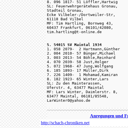
8. 096 1817- 51 Löffler,Hartwig

SL: Feuerwehrgerätehaus Gronau, 

Stadteil Gronau, 

Ecke Vilbeler-/Dortweiler-Str, 

61118 Bad Vilbel

MF: Tim Hartling, Bornweg 43, 

60437 Frankfurt, 06101/42080, 

tim.hartling@t-online.de

5. 54015 SV Maintal 1934

1. 058 2079-  2 Hartmann,Günther

2. 004 2010- 57 Bünger,Michael

3. 003 2013- 54 Böhle,Reinhard

4. 070 2039- 58 Just,Holger

5. 072 1968- 47 Jung,Wolfgang

6. 185 1893- 17 Müller,Dirk

7. 226 1409-  1 Mohamad,Kamiran

8. 182 1923- 65 Winter,Lars

SL: Zu den Mainterassen, 

Uferstr. 4, 63477 Maintal

MF: Lars Winter, Daimlerstr. 8, 

63477 Maintal, 06181/85548, 

LarWinter0@yahoo.de

Anregungen und Fra
http://schach-chroniken.net