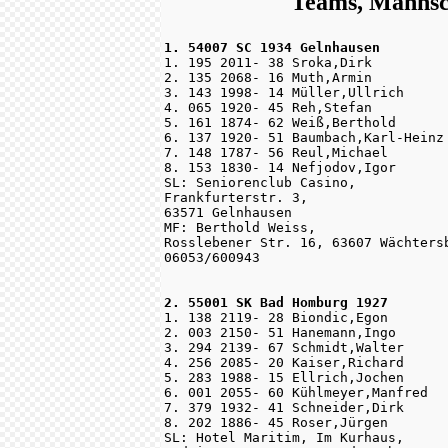
Teams, Mannsch
1. 54007 SC 1934 Gelnhausen

1. 195 2011- 38 Sroka,Dirk

2. 135 2068- 16 Muth,Armin

3. 143 1998- 14 Müller,Ullrich

4. 065 1920- 45 Reh,Stefan

5. 161 1874- 62 Weiß,Berthold

6. 137 1920- 51 Baumbach,Karl-Heinz

7. 148 1787- 56 Reul,Michael

8. 153 1830- 14 Nefjodov,Igor

SL: Seniorenclub Casino, 

Frankfurterstr. 3, 

63571 Gelnhausen

MF: Berthold Weiss, 

Rosslebener Str. 16, 63607 Wächtersb
06053/600943

2. 55001 SK Bad Homburg 1927

1. 138 2119- 28 Biondic,Egon

2. 003 2150- 51 Hanemann,Ingo

3. 294 2139- 67 Schmidt,Walter

4. 256 2085- 20 Kaiser,Richard

5. 283 1988- 15 Ellrich,Jochen

6. 001 2055- 60 Kühlmeyer,Manfred

7. 379 1932- 41 Schneider,Dirk

8. 202 1886- 45 Roser,Jürgen

SL: Hotel Maritim, Im Kurhaus, 
