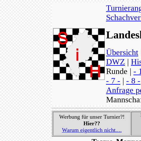
Turnieran
Schachver
Landesk
Übersicht
DWZ
|
His
Runde |
- 
- 7 -
|
- 8 -
Anfrage p
Mannscha
Werbung für unser Turnier?!
Hier??
Warum eigentlich nicht....