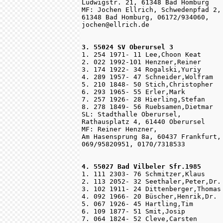
Ludwigstr. 21, 61348 Bad Homburg

MF: Jochen Ellrich, Schwedenpfad 2, 
61348 Bad Homburg, 06172/934060, 

jochen@ellrich.de

3. 55024 SV Oberursel 3

1. 254 1971- 11 Lee,Choon Keat

2. 022 1992-101 Henzner,Reiner

3. 174 1922- 34 Rogalski,Yuriy

4. 289 1957- 47 Schneider,Wolfram

5. 210 1848- 50 Stich,Christopher

6. 293 1965- 55 Erler,Mark

7. 257 1926- 28 Hierling,Stefan

8. 278 1849- 56 Ruebsamen,Dietmar

SL: Stadthalle Oberursel, 

Rathausplatz 4, 61440 Oberursel

MF: Reiner Henzner, 

Am Hasensprung 8a, 60437 Frankfurt, 
069/95820951, 0170/7318533

4. 55027 Bad Vilbeler Sfr.1985

1. 111 2303- 76 Schmitzer,Klaus

2. 113 2052- 32 Seethaler,Peter,Dr.

3. 102 1911- 24 Dittenberger,Thomas

4. 092 1966- 20 Büscher,Henrik,Dr.

5. 067 1926- 45 Hartling,Tim

6. 109 1877- 51 Smit,Josip

7. 064 1824- 52 Cleve,Carsten
